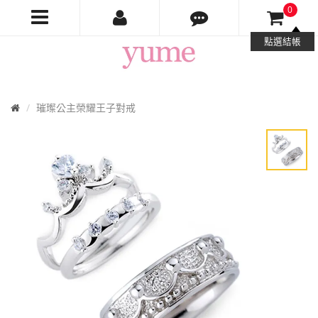
0
Yume
點選結帳
Jewelry
首
璀璨公主榮耀王子對戒
頁