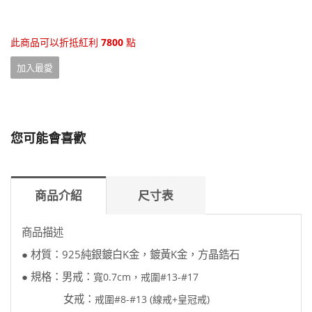
此商品可以折抵紅利
7800
點
加入最愛
您可能會喜歡
商品介紹
尺寸表
商品描述
● 材質：925純銀鍍白K金，鍍黃K金，方晶鋯石
● 規格：男戒：
寬0.7cm，戒圍#13-#17
女戒：
戒圍#8-#13 (線戒+皇冠戒)