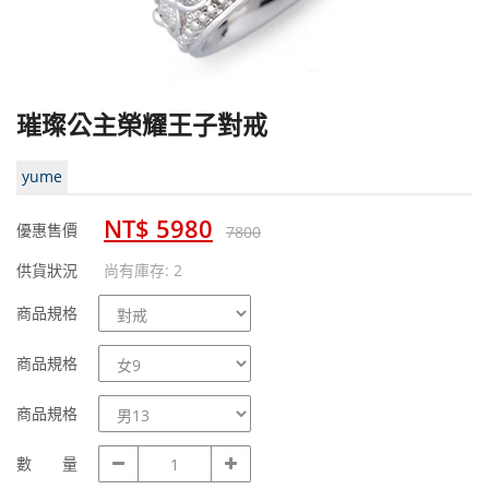
璀璨公主榮耀王子對戒
yume
NT$ 5980
優惠售價
7800
供貨狀況
尚有庫存: 2
商
商品規格
品
規
商
商品規格
格
品
規
商
商品規格
格
品
規
數
數 量
格
量