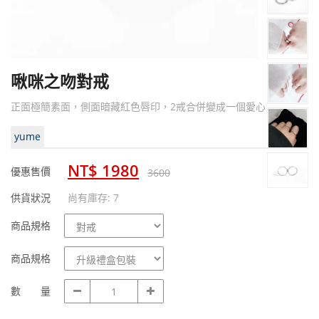
啾咪之吻對戒
正面極簡素面，側面暗藏紅色唇印，2戒合併變成一個愛心
yume
NT$ 1980
優惠售價
3600
供貨狀況
尚有庫存: 7
商
商品規格
品
規
商
商品規格
格
品
規
數
數 量
格
量