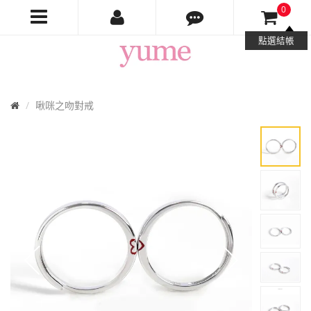
0
Yume
點選結帳
Jewelry
首
啾咪之吻對戒
頁