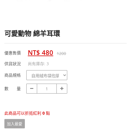
可愛動物 綿羊耳環
NT$ 480
優惠售價
1200
供貨狀況
尚有庫存: 3
商
商品規格
品
規
數
數 量
格
量
此商品可以折抵紅利
0
點
加入最愛