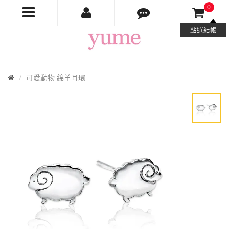
0
Yume
點選結帳
Jewelry
首
可愛動物 綿羊耳環
頁