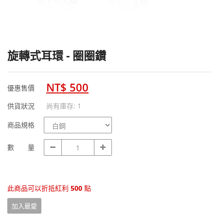
旋轉式耳環 - 圈圈鑽
NT$ 500
優惠售價
供貨狀況
尚有庫存: 1
商
商品規格
品
規
數
數 量
格
量
此商品可以折抵紅利
500
點
加入最愛