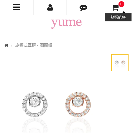
0
Yume
點選結帳
Jewelry
首
旋轉式耳環 - 圈圈鑽
頁