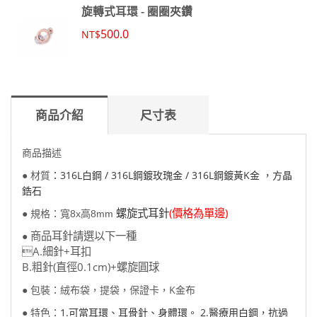
旋轉式耳環 - 圈圈夾鑽
500.0
NT$
商品介紹
尺寸表
商品描述
● 材質
：316L白鋼 / 316L鋼鍍玫瑰金 / 316L鋼鍍黃K金 ，方晶
鋯石
螺旋式耳針
(價格為單邊)
● 規格：
寬8x高8mm
商品耳針請選以下一種
●
A.細針+耳扣
B.粗針(直徑0.1cm)+螺旋圓球
● 包裝：絨布袋，提袋，保證卡，K金布
● 特色：
1.可當耳環、耳骨針、身體環。 2.醫療用白鋼，抗過