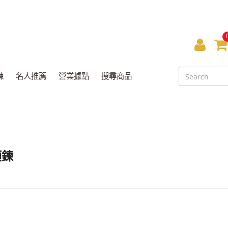
會
員
鍊
名人推薦
營業據點
搜尋商品
中
心
項鍊