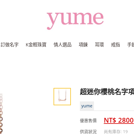
Yume
Jewelry
訂做名字
K金輕珠寶
情人選品
項鍊
耳環
戒指
手
超迷你櫻桃名字
yume
NT$ 2800
優惠售價
供貨狀況
尚有庫存: 19