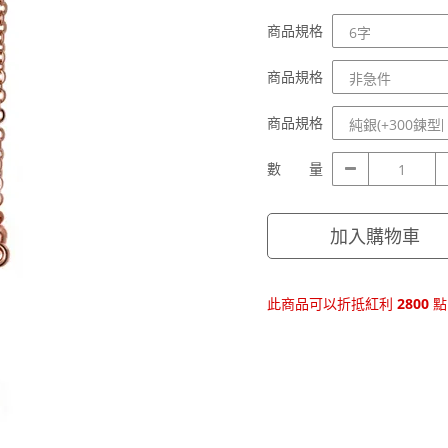
商
商品規格
品
規
商
商品規格
格
品
規
商
商品規格
格
品
規
數
數 量
格
量
加入購物車
此商品可以折抵紅利
2800
點