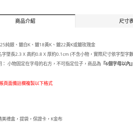
商品介紹
尺寸
925純銀、鍍白K、鍍18黃K、鍍22黃K或鍍玫瑰金
名字墜長2.3 X 高約0.8 X 厚約0.1cm (不含小物，實際尺寸依
說明： 小物固定在字母的右方，不可指定位子，商品為
『6個字母以內
結帳頁面備註欄複製以下格式
字
：精美禮盒，提袋，保證卡，K金布