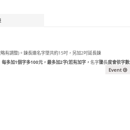
表
字型字數略有調整)。鍊長連名字墜共約15吋，另加2吋延長鍊
』每多加1個字多100元，最多加2字(若有加字，
名字
墬
長
度會依字數
Event