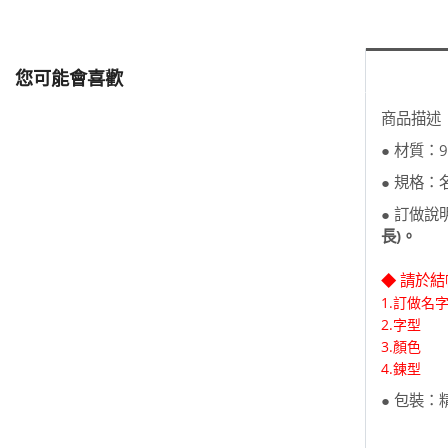
您可能會喜歡
商品描述
● 材質：
● 規格：
● 訂做
長)。
◆ 請於
1.訂做名
2.
字型
3.顏色
​4.鍊型
● 包裝