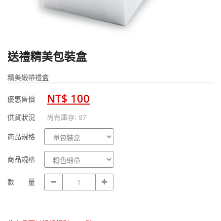
送禮精美包裝盒
精美緞帶禮盒
NT$ 100
優惠售價
供貨狀況
尚有庫存: 87
商
商品規格
品
規
商
商品規格
格
品
規
數
數 量
格
量