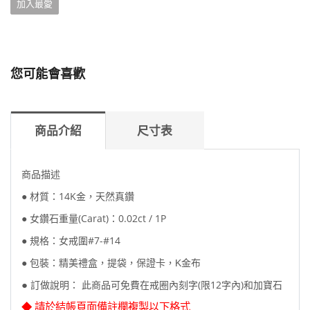
加入最愛
您可能會喜歡
商品介紹
尺寸表
商品描述
14K金，天然真鑽
● 材質：
重量(Carat)
0.02ct / 1P
● 女鑽石
：
：女戒圍#7-#14
● 規格
● 包裝：精美禮盒，提袋，保證卡，K金布
●
訂做說明： 此商品可免費在戒圈內刻字(限12字內)和加寶石
◆ 請於結帳頁面備註欄複製以下格式