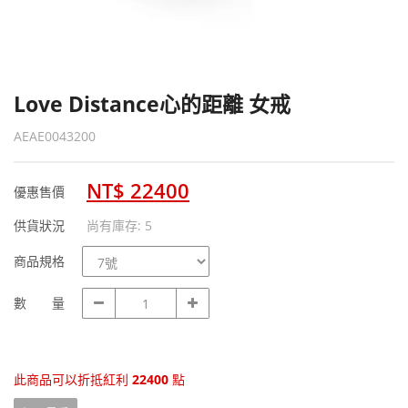
Love Distance心的距離 女戒
AEAE0043200
NT$ 22400
優惠售價
供貨狀況
尚有庫存: 5
商
商品規格
品
規
數
數 量
格
量
此商品可以折抵紅利
22400
點