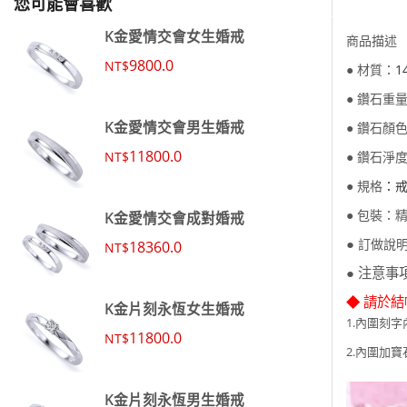
您可能會喜歡
K金愛情交會女生婚戒
商品描述
9800.0
NT$
1
● 材質：
重量(
● 鑽石
K金愛情交會男生婚戒
顏色(
● 鑽石
11800.0
NT$
淨度(
● 鑽石
：
戒
● 規格
K金愛情交會成對婚戒
● 包裝：
●
訂做說
18360.0
NT$
● 注意事
◆ 請於
K金片刻永恆女生婚戒
1.內圍刻字
11800.0
NT$
2.內圍加寶
K金片刻永恆男生婚戒