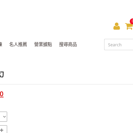
會
員
鍊
名人推薦
營業據點
搜尋商品
中
心
幻
0