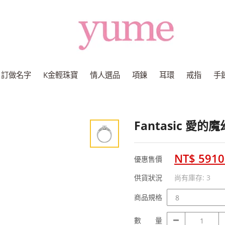
Yume
Jewelry
訂做名字
K金輕珠寶
情人選品
項鍊
耳環
戒指
手
Fantasic 愛的魔
NT$ 5910
優惠售價
供貨狀況
尚有庫存: 3
商
商品規格
品
規
數
數 量
格