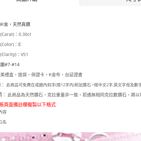
4K金，天然真鑽
Carat)
0.30ct
：
Color)
：E
Clarity)
VS1
：
圍#7-#14
精美禮盒，提袋，保證卡，K金布，
台証證書
明：
此商品可免費在戒圈內刻字(限12字內)和加寶石 >限中文2字,英文字母及數字
項
： 此商品為天然鑽石，克拉重量非一致，若遇無相同克拉數鑽石，將以
結帳頁面備註欄複製以下格式
內容
石名