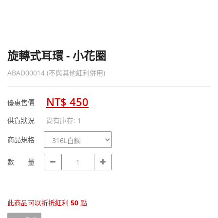
旋轉式耳環 - 小花圈
ABAD00014 (不與其他紅利併用)
NT$ 450
優惠售價
供貨狀況
尚有庫存: 1
商
商品規格
品
規
數
數 量
格
量
此商品可以折抵紅利
50
點