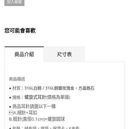
加入最愛
您可能會喜歡
商品介紹
尺寸表
商品描述
● 材質
：316L白鋼 / 316L鋼鍍玫瑰金，方晶鋯石
螺旋式耳針
(價格為單邊)
● 規格：
商品耳針請選以下一種
●
A.細針+耳扣
B.粗針(直徑0.1cm)+螺旋圓球
● 包裝：絨布袋，提袋，保證卡，K金布