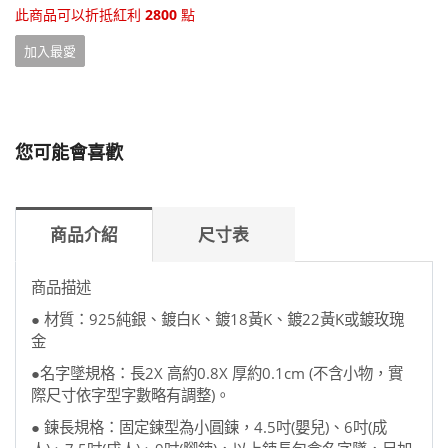
此商品可以折抵紅利
2800
點
加入最愛
您可能會喜歡
商品介紹
尺寸表
商品描述
● 材質：925純銀、鍍白K、鍍18黃K、鍍22黃K或鍍玫瑰
金
●名字墜規格：長2X 高約0.8X 厚約0.1cm (不含小物，實
際尺寸依字型字數略有調整)。
● 鍊長規格：固定鍊型為小圓鍊，4.5吋(嬰兒)、6吋(成