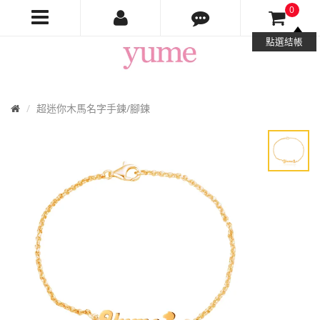
0
Yume
點選結帳
Jewelry
首
超迷你木馬名字手鍊/腳鍊
頁