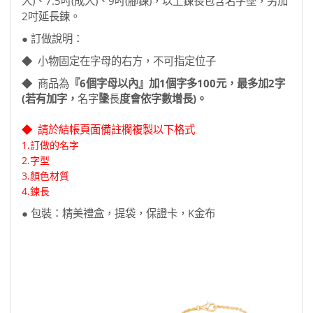
人)、7.5吋(成人)、9吋(腳鍊)，以上鍊長包含名字墜，另加
2吋延長鍊。
● 訂做說明：
◆ 小物固定在字母的右方，不可指定位子
◆ 商品為
『6個字母以內』加1個字多100元，最多加2字
(若有加字，
名字
墬
長
度會依字數增長)。
◆ 請於結帳頁面備註欄複製以下格式
1.訂做的名字
2.字型
3.顏色材質
4.鍊長
● 包裝：精美禮盒，提袋，保證卡，K金布