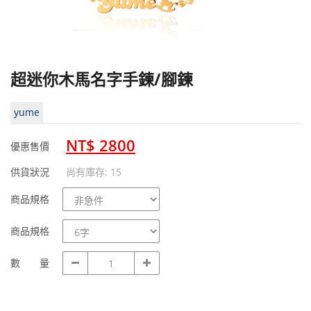
超迷你木馬名字手鍊/腳鍊
yume
NT$ 2800
優惠售價
供貨狀況
尚有庫存: 15
商
商品規格
品
規
商
商品規格
格
品
規
數
數 量
格
量