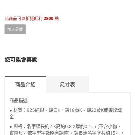
此商品可以折抵紅利
2800
點
加入最愛
您可能會喜歡
商品介紹
尺寸表
商品描述
● 材質：925純銀、鍍白K、鍍18黃K、鍍22黃K或鍍玫瑰
金
● 規格：名字墜長約2 X高約0.8 X厚約0.1cm(不含小物，
實際尺寸依字型字數略有調整)。鍊長連名字墜共約15吋，