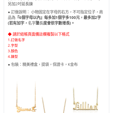
另加2吋延長鍊
● 訂做說明： 小物固定在字母的右方，不可指定位子，商
品為
『6個字母以內』每多加1個字多100元，最多加2字
(若有加字，
名字
墬
長
度會依字數增長)。
◆ 請於結帳頁面備註欄複製以下格式
1.訂做名字
2.
字型
3.顏色
​4.鍊型
● 包裝：精美禮盒，提袋，保證卡，K金布