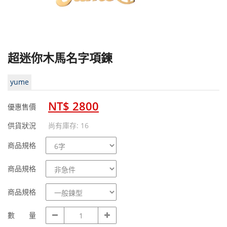
超迷你木馬名字項鍊
yume
NT$ 2800
優惠售價
供貨狀況
尚有庫存: 16
商
商品規格
品
規
商
商品規格
格
品
規
商
商品規格
格
品
規
數
數 量
格
量