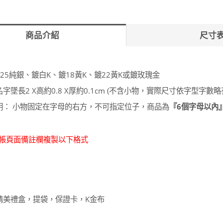
商品介紹
尺寸
925純銀、鍍白K、鍍18黃K、鍍22黃K或鍍玫瑰金
名字墜長2 X高約0.8 X厚約0.1cm (不含小物，實際尺寸依字型
說明： 小物固定在字母的右方，不可指定位子，商品為
『6個字母以內
結帳頁面備註欄複製以下格式
字
：精美禮盒，提袋，保證卡，K金布