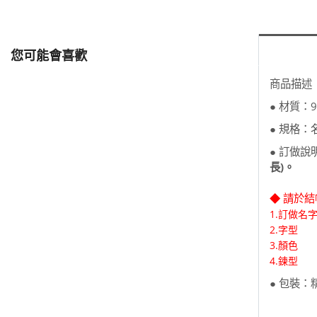
您可能會喜歡
商品描述
● 材質：
● 規格：
● 訂做
長)。
◆ 請於
1.訂做名
2.
字型
3.顏色
​4.鍊型
● 包裝