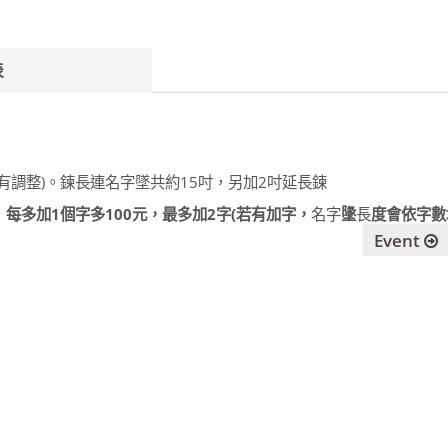
表
字數略有調整)。鍊長連名字墜共約15吋，另加2吋延長鍊
』每多加1個字多100元，最多加2字(若有加字，
名字
墬
長
度會依字數
Event