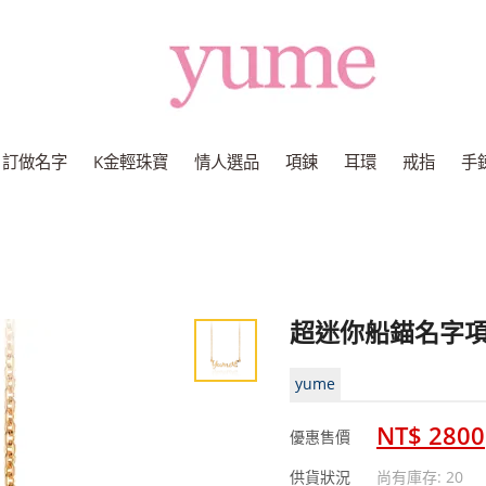
Yume
Jewelry
訂做名字
K金輕珠寶
情人選品
項鍊
耳環
戒指
手
超迷你船錨名字
yume
NT$ 2800
優惠售價
供貨狀況
尚有庫存: 20