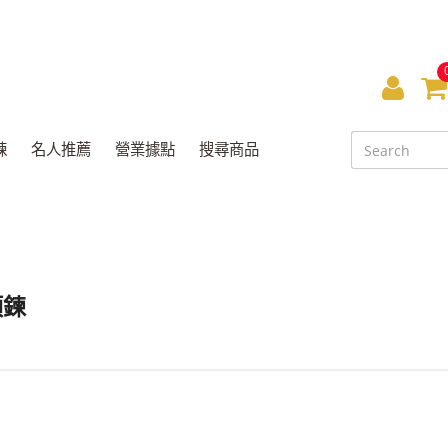
會
員
鍊
名人推薦
營業據點
搜尋商品
中
心
項鍊