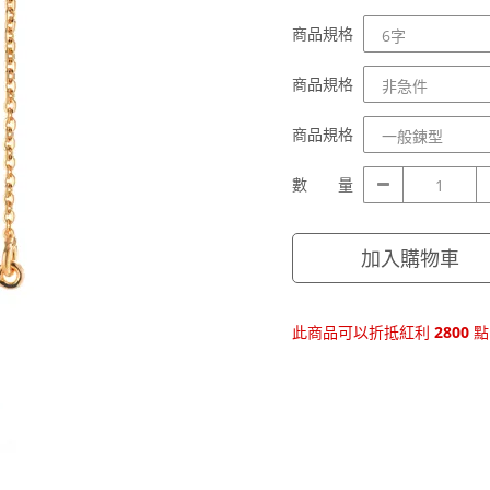
商
商品規格
品
規
商
商品規格
格
品
規
商
商品規格
格
品
規
數
數 量
格
量
加入購物車
此商品可以折抵紅利
2800
點