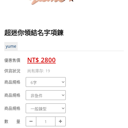
超迷你領結名字項鍊
yume
NT$ 2800
優惠售價
供貨狀況
尚有庫存: 19
商
商品規格
品
規
商
商品規格
格
品
規
商
商品規格
格
品
規
數
數 量
格
量