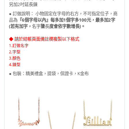
另加2吋延長鍊
● 訂做說明： 小物固定在字母的右方，不可指定位子，商
品為
『6個字母以內』每多加1個字多100元，最多加2字
(若有加字，
名字
墬
長
度會依字數增長)。
◆ 請於結帳頁面備註欄複製以下格式
1.訂做名字
2.
字型
3.顏色
​4.鍊型
● 包裝：精美禮盒，提袋，保證卡，K金布