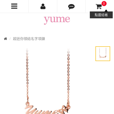
0
Yume
點選結帳
Jewelry
首
超迷你領結名字項鍊
頁