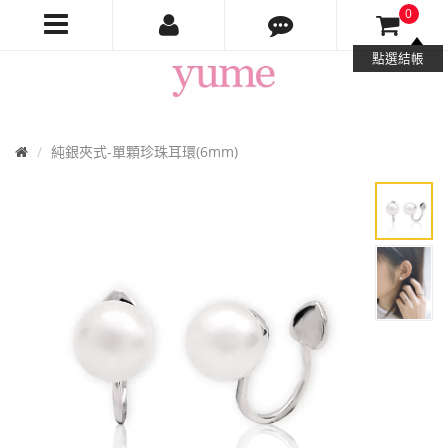
0
Yume
點選結帳
Jewelry
首
純銀夾式-單顆珍珠耳環(6mm)
頁