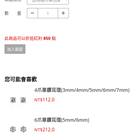
品
規
數
數 量
格
量
此商品可以折抵紅利
850
點
加入最愛
您可能會喜歡
4爪單鑽耳環(3mm/4mm/5mm/6mm/7mm)
112.0
NT$
6爪單鑽耳環(5mm/6mm)
212.0
NT$