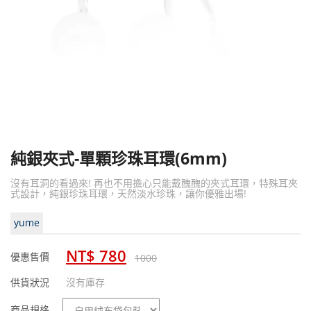
純銀夾式-單顆珍珠耳環(6mm)
沒有耳洞的看過來! 再也不用擔心只能戴醜醜的夾式耳環，特殊耳夾
式設計，純銀珍珠耳環，天然淡水珍珠，讓你優雅出場!
yume
NT$ 780
優惠售價
1000
供貨狀況
沒有庫存
商
商品規格