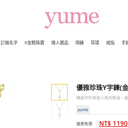
Yume
Jewelry
訂做名字
K金輕珠寶
情人選品
項鍊
耳環
戒指
手
優雅珍珠Y字鍊(金
傳說中珍珠是人魚的眼淚，
yume
NT$ 1190
優惠售價