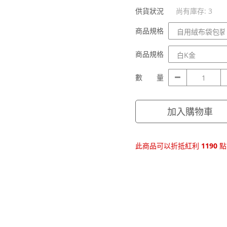
供貨狀況
尚有庫存: 3
商
商品規格
品
規
商
商品規格
格
品
規
數
數 量
格
量
加入購物車
此商品可以折抵紅利
1190
點