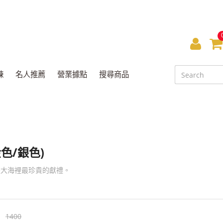
會
員
鍊
名人推薦
營業據點
搜尋商品
中
心
色/銀色)
是大海裡最珍貴的獻禮。
1400