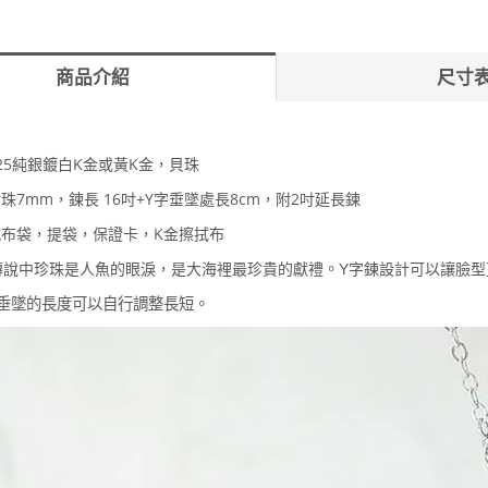
商品介紹
尺寸
925純銀鍍白K金或黃K金，貝珠
珍珠7mm，鍊長 16吋+Y字垂墜處長8cm，附2吋延長鍊
絨布袋，提袋，保證卡，K金擦拭布
傳說中珍珠是人魚的眼淚，是大海裡最珍貴的獻禮
。
Y字鍊設計可以讓臉型
垂墜的長度可以自行調整長短
。