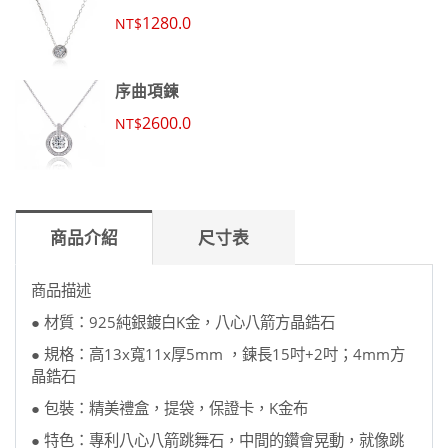
1280.0
NT$
序曲項鍊
2600.0
NT$
商品介紹
尺寸表
商品描述
● 材質：925純銀鍍白K金，八心八箭方晶鋯石
● 規格：高13x寬11x厚5mm ，鍊長15吋+2吋；4mm方
晶鋯石
● 包裝：精美禮盒，提袋，保證卡，K金布
● 特色：專利八心八箭跳舞石，中間的鑽會晃動，就像跳