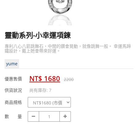
靈動系列-小幸運項鍊
專利八心八箭跳舞石，中間的鑽會晃動，就像跳舞一般。 幸運馬蹄
鐵設計，戴上她會帶來好運。
yume
NT$ 1680
優惠售價
2200
供貨狀況
尚有庫存: 7
規
商品規格
格
數
數 量
量