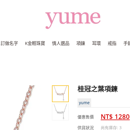
Yume
Jewelry
訂做名字
K金輕珠寶
情人選品
項鍊
耳環
戒指
手
桂冠之葉項鍊
yume
NT$ 1280
優惠售價
供貨狀況
尚有庫存: 3