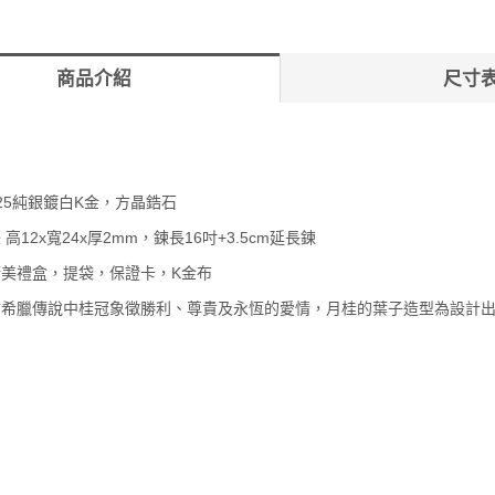
商品介紹
尺寸
925純銀鍍白K金，方晶鋯石
 高12x寬24x厚2mm，鍊長16吋+3.5cm延長鍊
精美禮盒，提袋，保證卡，K金布
：古希臘傳說中桂冠象徵勝利、尊貴及永恆的愛情，
月桂的葉子造型為設計