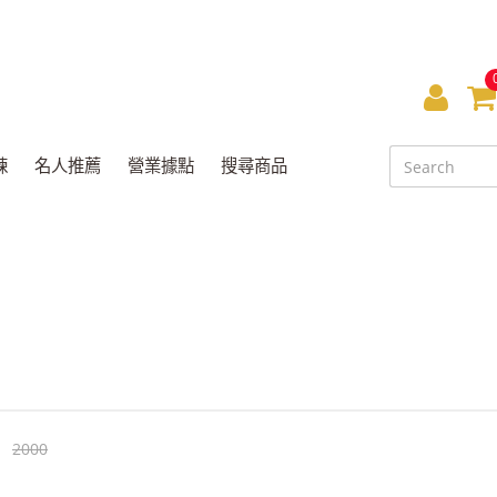
會
員
鍊
名人推薦
營業據點
搜尋商品
中
心
2000