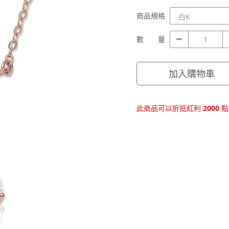
商
商品規格
品
規
數
數 量
格
量
加入購物車
此商品可以折抵紅利
2000
點