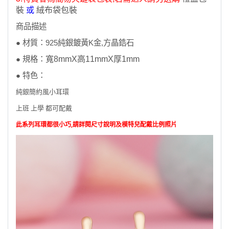
裝
或
絨布袋包裝
商品描述
● 材質：925純銀鍍黃K金,方晶鋯石
● 規格：
寬8mmX高11mmX厚1mm
●
特色
：
純銀簡約風小耳環
上班 上學 都可配戴
此系列耳環都很小巧,請詳閱尺寸說明及模特兒配戴比例照片