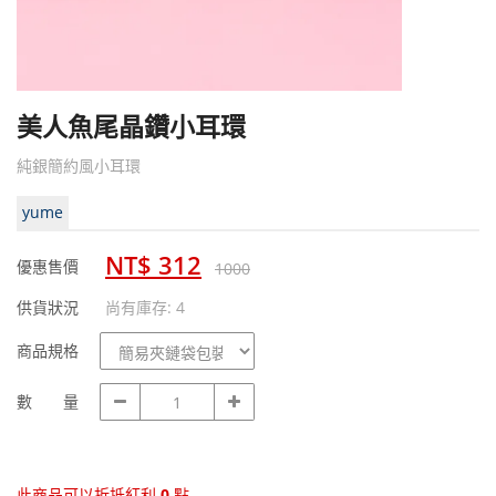
美人魚尾晶鑽小耳環
純銀簡約風小耳環
yume
NT$ 312
優惠售價
1000
供貨狀況
尚有庫存: 4
商
商品規格
品
規
數
數 量
格
量
此商品可以折抵紅利
0
點